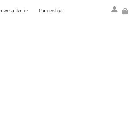
Ca
euwe collectie
Partnerships