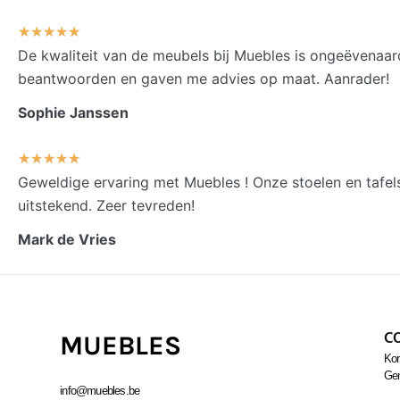
Beoordeling:
★
★
★
★
★
De kwaliteit van de meubels bij Muebles is ongeëvenaard
5
beantwoorden en gaven me advies op maat. Aanrader!
uit
5
Sophie Janssen
Beoordeling:
★
★
★
★
★
Geweldige ervaring met Muebles ! Onze stoelen en tafels
5
uitstekend. Zeer tevreden!
uit
5
Mark de Vries
C
MUEBLES
Kor
Ge
info@muebles.be