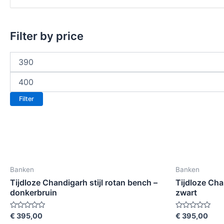
Filter by price
Filter
Banken
Banken
Tijdloze Chandigarh stijl rotan bench –
Tijdloze Cha
donkerbruin
zwart
Beoordeeld
Beoordeeld
€
395,00
€
395,00
met
met