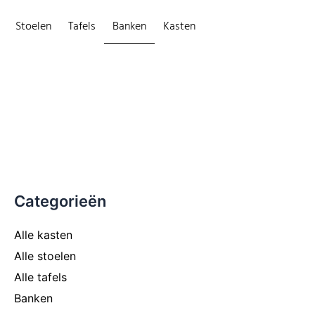
Spring
Stoelen
Tafels
Banken
Kasten
naar
de
inhoud
Min.
Max.
Categorieën
prijs
prijs
Alle kasten
Alle stoelen
Alle tafels
Banken