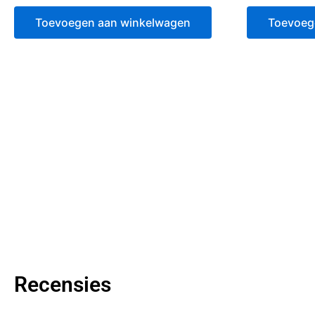
0
0
van
van
Toevoegen aan winkelwagen
Toevoeg
5
5
Recensies