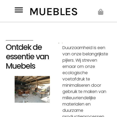
Spring
MUEBLES
naar
Cart
de
inhoud
Ontdek de
Duurzaamheid is een
van onze belangrijkste
essentie van
pijlers. Wij streven
Muebels
ernaar om onze
ecologische
voetafdruk te
minimaliseren door
gebruik te maken van
milieuvriendelijke
materialen en
duurzame
productieprocessen.